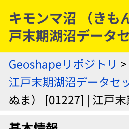
キモンマ沼 （きもんまぬ
戸末期湖沼データ
Geoshapeリポジトリ
>
江戸末期湖沼データセ
ぬま） [01227] | 
基本情報