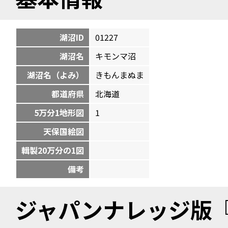
湖沼ID
01227
湖沼名
キモンマ沼
湖沼名（よみ）
きもんまぬま
都道府県
北海道
5万分1地形図
1
天保国絵図
輯製20万分の1図
備考
ジャパンナレッジ版