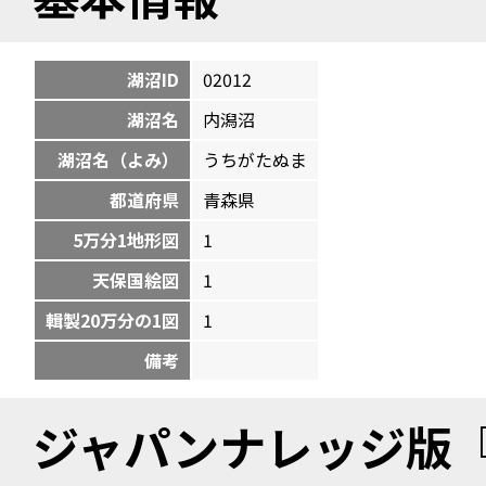
湖沼ID
02012
湖沼名
内潟沼
湖沼名（よみ）
うちがたぬま
都道府県
青森県
5万分1地形図
1
天保国絵図
1
輯製20万分の1図
1
備考
ジャパンナレッジ版