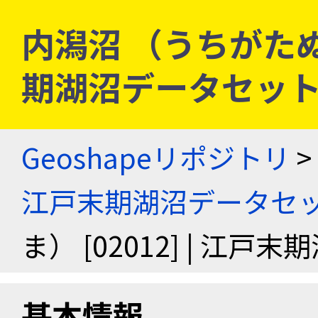
内潟沼 （うちがたぬま）
期湖沼データセッ
Geoshapeリポジトリ
>
江戸末期湖沼データセ
ま） [02012] | 江
基本情報