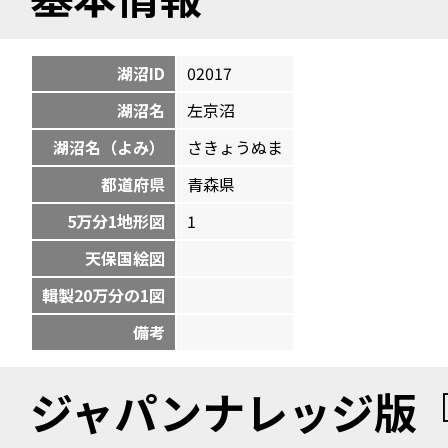
湖沼ID
02017
湖沼名
左京沼
湖沼名（よみ）
さきょうぬま
都道府県
青森県
5万分1地形図
1
天保国絵図
輯製20万分の1図
備考
ジャパンナレッジ版