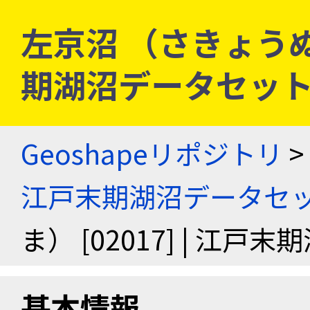
左京沼 （さきょうぬま）
期湖沼データセッ
Geoshapeリポジトリ
>
江戸末期湖沼データセ
ま） [02017] | 江
基本情報