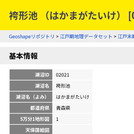
袴形池 （はかまがたいけ） [0
Geoshapeリポジトリ
>
江戸期地理データセット
>
江戸末
基本情報
湖沼ID
02021
湖沼名
袴形池
湖沼名（よみ）
はかまがたいけ
都道府県
青森県
5万分1地形図
1
天保国絵図