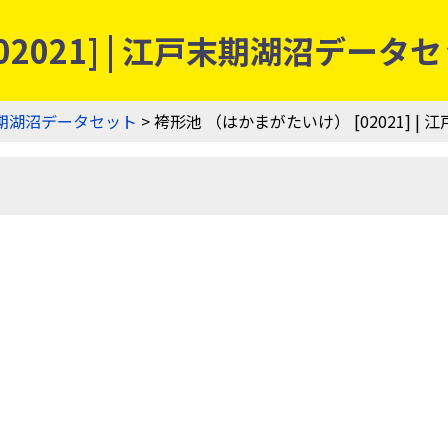
2021] | 江戸末期湖沼データ
期湖沼データセット
> 袴形池 （はかまがたいけ） [02021] 