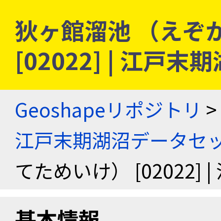
狄ヶ館溜池 （えぞ
[02022] | 江
Geoshapeリポジトリ
>
江戸末期湖沼データセ
てためいけ） [02022
基本情報