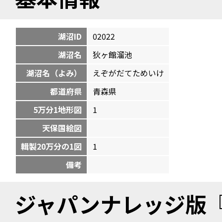
湖沼ID
02022
湖沼名
狄ヶ館溜池
湖沼名（よみ）
えぞがだてためいけ
都道府県
青森県
5万分1地形図
1
天保国絵図
輯製20万分の1図
1
備考
ジャパンナレッジ版