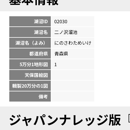
湖沼ID
02030
湖沼名
二ノ沢溜池
湖沼名（よみ）
にのさわためいけ
都道府県
青森県
5万分1地形図
1
天保国絵図
輯製20万分の1図
備考
ジャパンナレッジ版