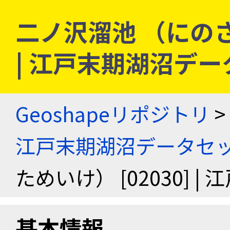
二ノ沢溜池 （にのさわ
| 江戸末期湖沼デ
Geoshapeリポジトリ
>
江戸末期湖沼データセ
ためいけ） [02030]
基本情報