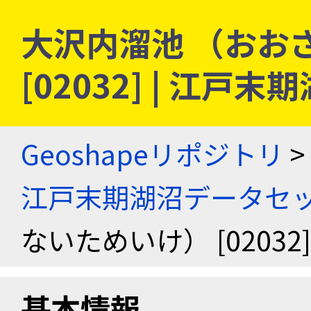
大沢内溜池 （おお
[02032] | 江
Geoshapeリポジトリ
>
江戸末期湖沼データセ
ないためいけ） [0203
基本情報