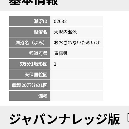
湖沼ID
02032
湖沼名
大沢内溜池
湖沼名（よみ）
おおざわないためいけ
都道府県
青森県
5万分1地形図
1
天保国絵図
輯製20万分の1図
備考
ジャパンナレッジ版