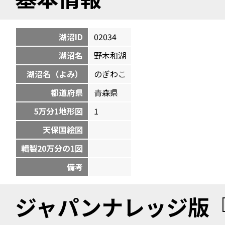
湖沼ID
02034
湖沼名
野木和湖
湖沼名（よみ）
のぎわこ
都道府県
青森県
5万分1地形図
1
天保国絵図
輯製20万分の1図
備考
ジャパンナレッジ版