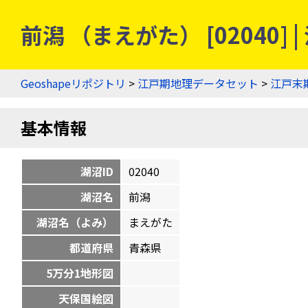
前潟 （まえがた） [02040
Geoshapeリポジトリ
>
江戸期地理データセット
>
江戸末
基本情報
湖沼ID
02040
湖沼名
前潟
湖沼名（よみ）
まえがた
都道府県
青森県
5万分1地形図
天保国絵図