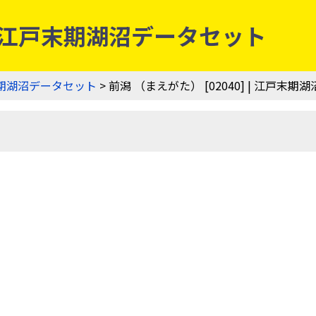
] | 江戸末期湖沼データセット
期湖沼データセット
> 前潟 （まえがた） [02040] | 江戸末