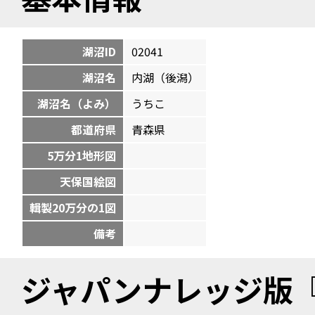
湖沼ID
02041
湖沼名
内湖（後潟）
湖沼名（よみ）
うちこ
都道府県
青森県
5万分1地形図
天保国絵図
輯製20万分の1図
備考
ジャパンナレッジ版