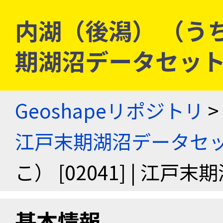
内湖（後潟） （うちこ）
期湖沼データセッ
Geoshapeリポジトリ
>
江戸末期湖沼データセ
こ） [02041] | 江
基本情報