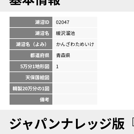
湖沼ID
02047
湖沼名
緩沢溜池
湖沼名（よみ）
かんざわためいけ
都道府県
青森県
5万分1地形図
1
天保国絵図
輯製20万分の1図
備考
ジャパンナレッジ版