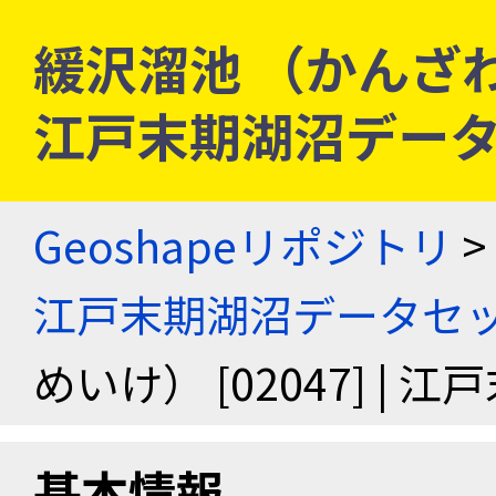
緩沢溜池 （かんざわた
江戸末期湖沼デー
Geoshapeリポジトリ
>
江戸末期湖沼データセ
めいけ） [02047] |
基本情報