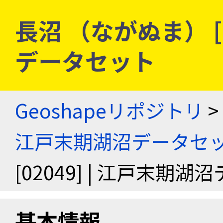
長沼 （ながぬま） [0
データセット
Geoshapeリポジトリ
>
江戸末期湖沼データセ
[02049] | 江戸末期
基本情報