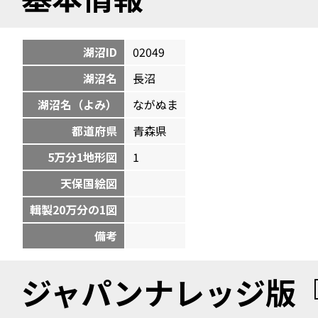
湖沼ID
02049
湖沼名
長沼
湖沼名（よみ）
ながぬま
都道府県
青森県
5万分1地形図
1
天保国絵図
輯製20万分の1図
備考
ジャパンナレッジ版