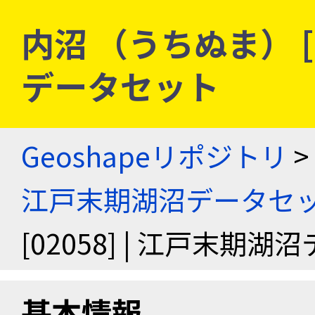
内沼 （うちぬま） [0
データセット
Geoshapeリポジトリ
>
江戸末期湖沼データセ
[02058] | 江戸末期
基本情報