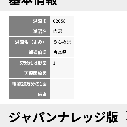
湖沼ID
02058
湖沼名
内沼
湖沼名（よみ）
うちぬま
都道府県
青森県
5万分1地形図
1
天保国絵図
輯製20万分の1図
備考
ジャパンナレッジ版