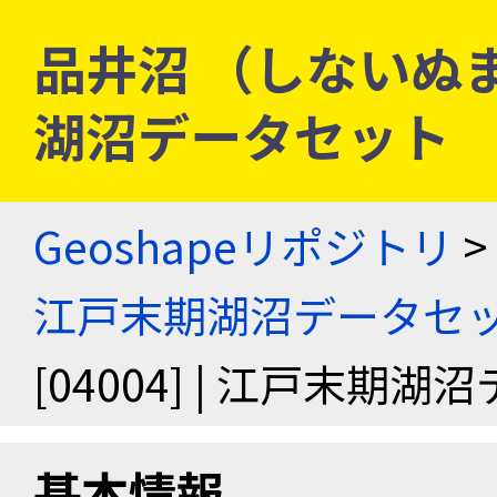
品井沼 （しないぬま） 
湖沼データセット
Geoshapeリポジトリ
>
江戸末期湖沼データセ
[04004] | 江戸末期
基本情報