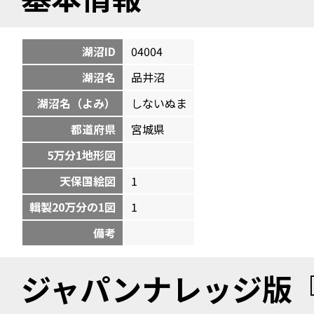
湖沼ID
04004
湖沼名
品井沼
湖沼名（よみ）
しないぬま
都道府県
宮城県
5万分1地形図
天保国絵図
1
輯製20万分の1図
1
備考
ジャパンナレッジ版