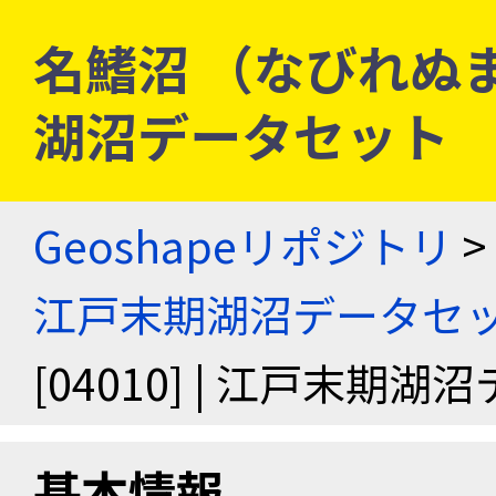
名鰭沼 （なびれぬま） 
湖沼データセット
Geoshapeリポジトリ
>
江戸末期湖沼データセ
[04010] | 江戸末期
基本情報