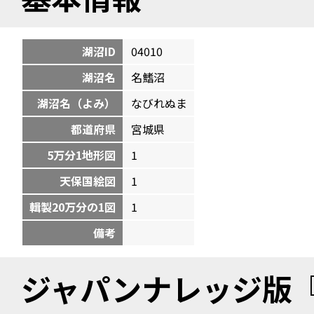
湖沼ID
04010
湖沼名
名鰭沼
湖沼名（よみ）
なびれぬま
都道府県
宮城県
5万分1地形図
1
天保国絵図
1
輯製20万分の1図
1
備考
ジャパンナレッジ版