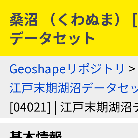
桑沼 （くわぬま） [0
データセット
Geoshapeリポジトリ
>
江戸末期湖沼データセ
[04021] | 江戸末期
基本情報