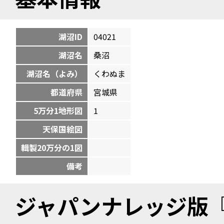
湖沼ID
04021
湖沼名
桑沼
湖沼名（よみ）
くわぬま
都道府県
宮城県
5万分1地形図
1
天保国絵図
輯製20万分の1図
備考
ジャパンナレッジ版