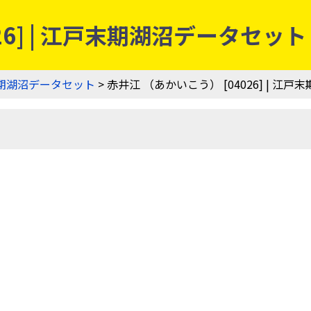
26] | 江戸末期湖沼データセット
期湖沼データセット
> 赤井江 （あかいこう） [04026] | 江