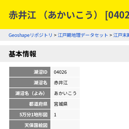
赤井江 （あかいこう） [040
Geoshapeリポジトリ
>
江戸期地理データセット
>
江戸末
基本情報
湖沼ID
04026
湖沼名
赤井江
湖沼名（よみ）
あかいこう
都道府県
宮城県
5万分1地形図
1
天保国絵図