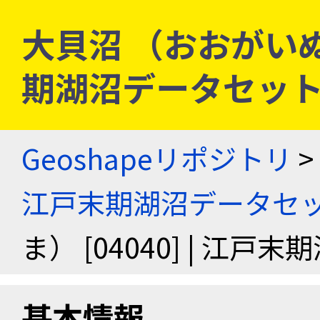
大貝沼 （おおがいぬま）
期湖沼データセッ
Geoshapeリポジトリ
>
江戸末期湖沼データセ
ま） [04040] | 江
基本情報