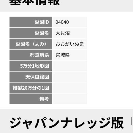
湖沼ID
04040
湖沼名
大貝沼
湖沼名（よみ）
おおがいぬま
都道府県
宮城県
5万分1地形図
天保国絵図
輯製20万分の1図
備考
ジャパンナレッジ版