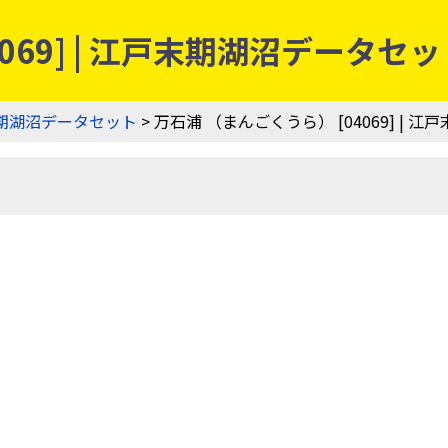
069] | 江戸末期湖沼データセッ
期湖沼データセット
> 万石浦 （まんごくうら） [04069] |