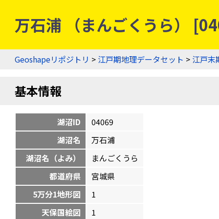
万石浦 （まんごくうら） [04
Geoshapeリポジトリ
>
江戸期地理データセット
>
江戸末
基本情報
湖沼ID
04069
湖沼名
万石浦
湖沼名（よみ）
まんごくうら
都道府県
宮城県
5万分1地形図
1
天保国絵図
1