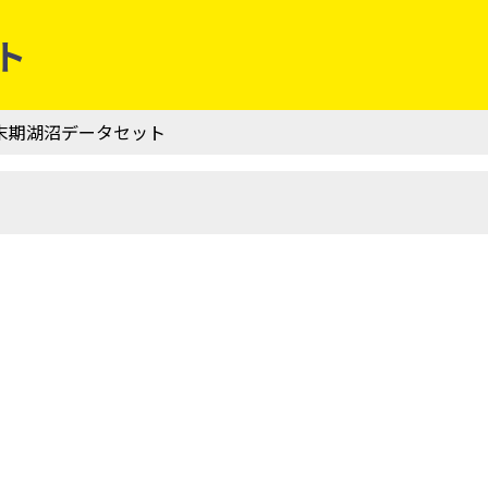
ト
 江戸末期湖沼データセット