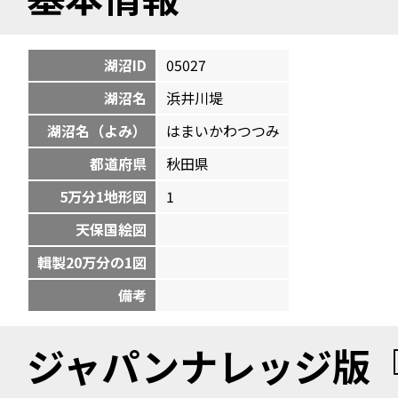
湖沼ID
05027
湖沼名
浜井川堤
湖沼名（よみ）
はまいかわつつみ
都道府県
秋田県
5万分1地形図
1
天保国絵図
輯製20万分の1図
備考
ジャパンナレッジ版