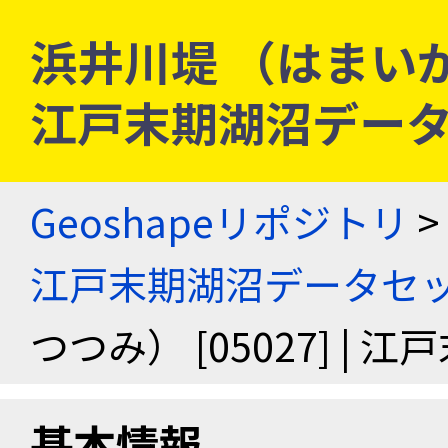
浜井川堤 （はまいかわ
江戸末期湖沼デー
Geoshapeリポジトリ
>
江戸末期湖沼データセ
つつみ） [05027] |
基本情報