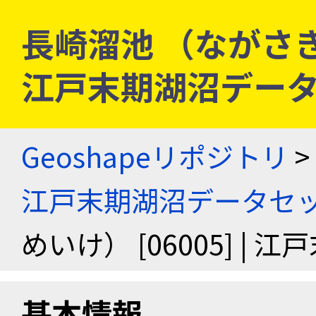
長崎溜池 （ながさきた
江戸末期湖沼デー
Geoshapeリポジトリ
>
江戸末期湖沼データセ
めいけ） [06005] |
基本情報