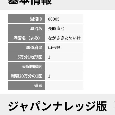
湖沼ID
06005
湖沼名
長崎溜池
湖沼名（よみ）
ながさきためいけ
都道府県
山形県
5万分1地形図
1
天保国絵図
輯製20万分の1図
1
備考
ジャパンナレッジ版