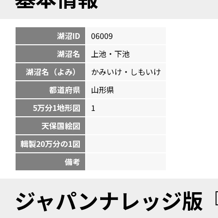
湖沼ID
06009
湖沼名
上池・下池
湖沼名（よみ）
かみいけ・しもいけ
都道府県
山形県
5万分1地形図
1
天保国絵図
輯製20万分の1図
備考
ジャパンナレッジ版