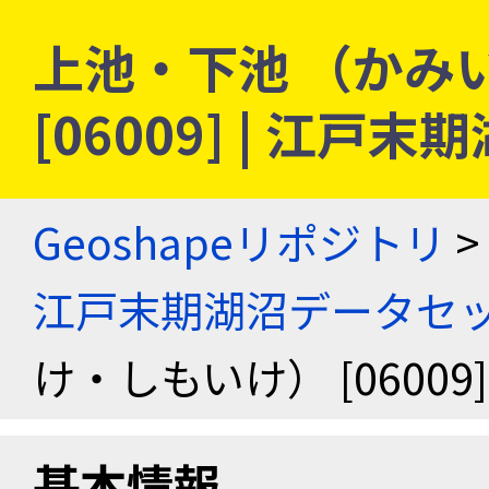
上池・下池 （かみ
[06009] | 江
Geoshapeリポジトリ
>
江戸末期湖沼データセ
け・しもいけ） [0600
基本情報