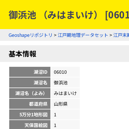
御浜池 （みはまいけ） [060
Geoshapeリポジトリ
>
江戸期地理データセット
>
江戸末
基本情報
湖沼ID
06010
湖沼名
御浜池
湖沼名（よみ）
みはまいけ
都道府県
山形県
5万分1地形図
1
天保国絵図
1