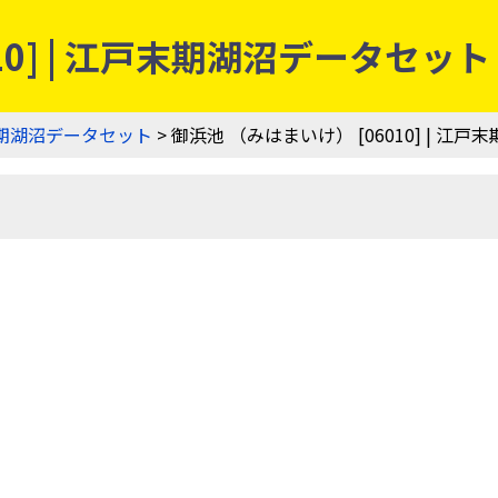
10] | 江戸末期湖沼データセット
期湖沼データセット
> 御浜池 （みはまいけ） [06010] | 江