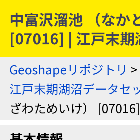
中富沢溜池 （なか
[07016] | 江
Geoshapeリポジトリ
>
江戸末期湖沼データセ
ざわためいけ） [0701
基本情報