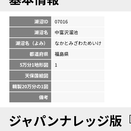
湖沼ID
07016
湖沼名
中富沢溜池
湖沼名（よみ）
なかとみざわためいけ
都道府県
福島県
5万分1地形図
1
天保国絵図
輯製20万分の1図
備考
ジャパンナレッジ版