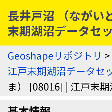
長井戸沼 （ながいどぬま
末期湖沼データセ
Geoshapeリポジトリ
>
江戸末期湖沼データセ
ま） [08016] | 江
基本情報