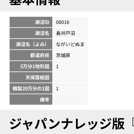
湖沼ID
08016
湖沼名
長井戸沼
湖沼名（よみ）
ながいどぬま
都道府県
茨城県
5万分1地形図
1
天保国絵図
輯製20万分の1図
1
備考
ジャパンナレッジ版