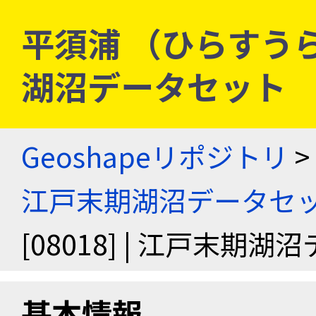
平須浦 （ひらすうら） 
湖沼データセット
Geoshapeリポジトリ
>
江戸末期湖沼データセ
[08018] | 江戸末期
基本情報