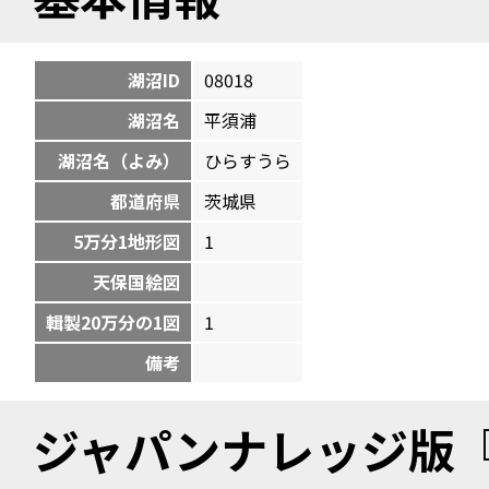
湖沼ID
08018
湖沼名
平須浦
湖沼名（よみ）
ひらすうら
都道府県
茨城県
5万分1地形図
1
天保国絵図
輯製20万分の1図
1
備考
ジャパンナレッジ版