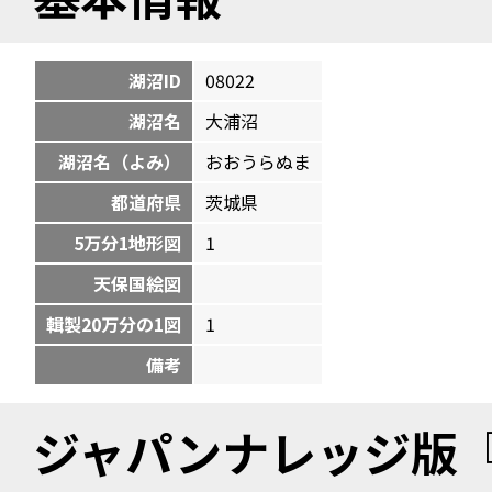
湖沼ID
08022
湖沼名
大浦沼
湖沼名（よみ）
おおうらぬま
都道府県
茨城県
5万分1地形図
1
天保国絵図
輯製20万分の1図
1
備考
ジャパンナレッジ版