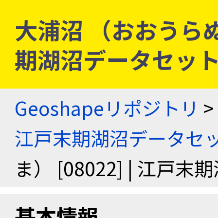
大浦沼 （おおうらぬま）
期湖沼データセッ
Geoshapeリポジトリ
>
江戸末期湖沼データセ
ま） [08022] | 江
基本情報