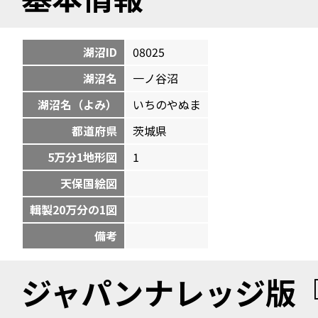
湖沼ID
08025
湖沼名
一ノ谷沼
湖沼名（よみ）
いちのやぬま
都道府県
茨城県
5万分1地形図
1
天保国絵図
輯製20万分の1図
備考
ジャパンナレッジ版