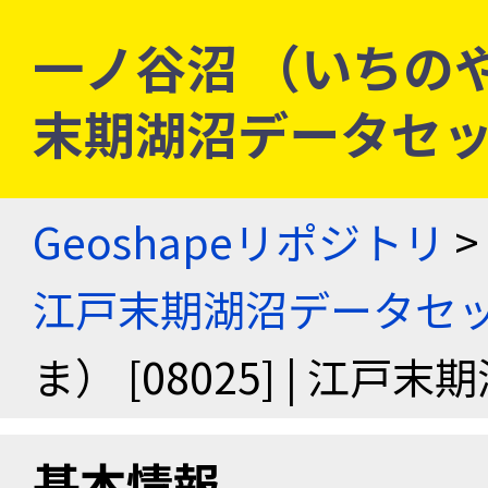
一ノ谷沼 （いちのやぬま
末期湖沼データセ
Geoshapeリポジトリ
>
江戸末期湖沼データセ
ま） [08025] | 江
基本情報