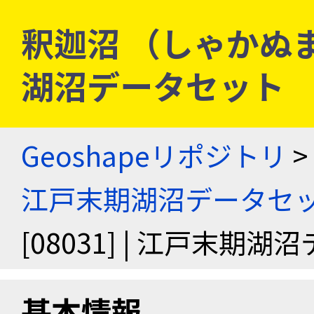
釈迦沼 （しゃかぬま） 
湖沼データセット
Geoshapeリポジトリ
>
江戸末期湖沼データセ
[08031] | 江戸末期
基本情報