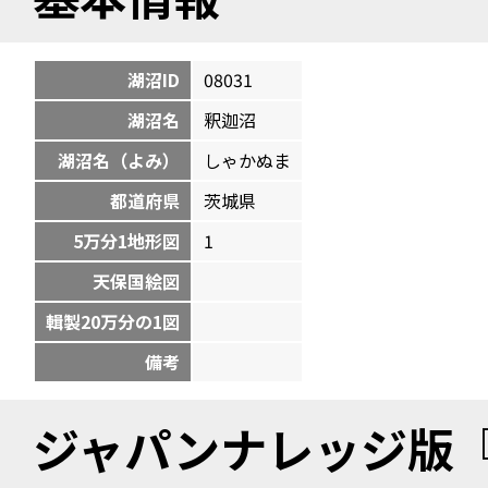
湖沼ID
08031
湖沼名
釈迦沼
湖沼名（よみ）
しゃかぬま
都道府県
茨城県
5万分1地形図
1
天保国絵図
輯製20万分の1図
備考
ジャパンナレッジ版