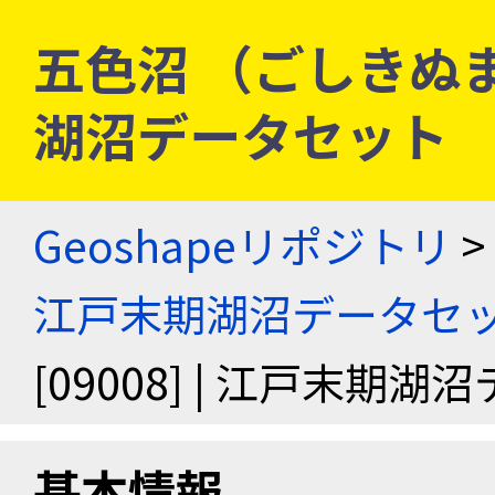
五色沼 （ごしきぬま） 
湖沼データセット
Geoshapeリポジトリ
>
江戸末期湖沼データセ
[09008] | 江戸末期
基本情報