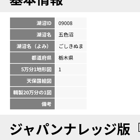
湖沼ID
09008
湖沼名
五色沼
湖沼名（よみ）
ごしきぬま
都道府県
栃木県
5万分1地形図
1
天保国絵図
輯製20万分の1図
備考
ジャパンナレッジ版