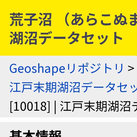
荒子沼 （あらこぬま） 
湖沼データセット
Geoshapeリポジトリ
>
江戸末期湖沼データセ
[10018] | 江戸末期
基本情報