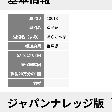
湖沼ID
10018
湖沼名
荒子沼
湖沼名（よみ）
あらこぬま
都道府県
群馬県
5万分1地形図
天保国絵図
輯製20万分の1図
備考
ジャパンナレッジ版