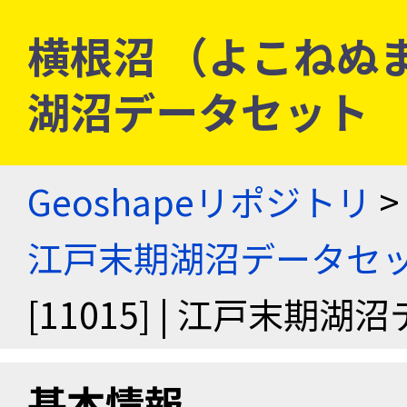
横根沼 （よこねぬま） 
湖沼データセット
Geoshapeリポジトリ
>
江戸末期湖沼データセ
[11015] | 江戸末期
基本情報