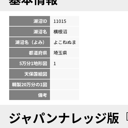
湖沼ID
11015
湖沼名
横根沼
湖沼名（よみ）
よこねぬま
都道府県
埼玉県
5万分1地形図
1
天保国絵図
輯製20万分の1図
備考
ジャパンナレッジ版