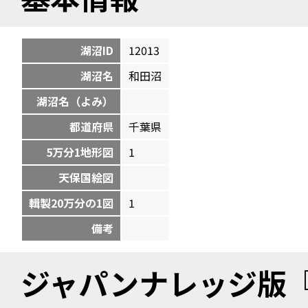
湖沼ID
12013
湖沼名
和田沼
湖沼名（よみ）
都道府県
千葉県
5万分1地形図
1
天保国絵図
輯製20万分の1図
1
備考
ジャパンナレッジ版