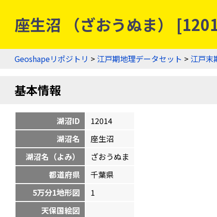
座生沼 （ざおうぬま） [120
Geoshapeリポジトリ
>
江戸期地理データセット
>
江戸末
基本情報
湖沼ID
12014
湖沼名
座生沼
湖沼名（よみ）
ざおうぬま
都道府県
千葉県
5万分1地形図
1
天保国絵図