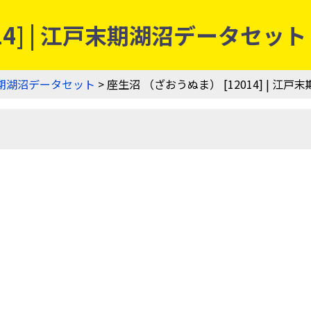
14] | 江戸末期湖沼データセット
期湖沼データセット
> 座生沼 （ざおうぬま） [12014] | 江