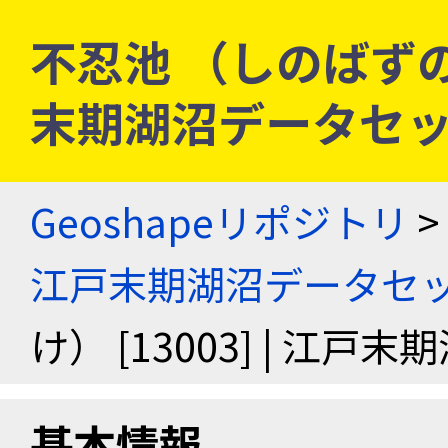
不忍池 （しのばずのいけ
末期湖沼データセ
Geoshapeリポジトリ
>
江戸末期湖沼データセ
け） [13003] | 江
基本情報