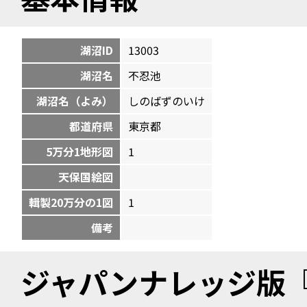
湖沼ID
13003
湖沼名
不忍池
湖沼名（よみ）
しのばずのいけ
都道府県
東京都
5万分1地形図
1
天保国絵図
輯製20万分の1図
1
備考
ジャパンナレッジ版