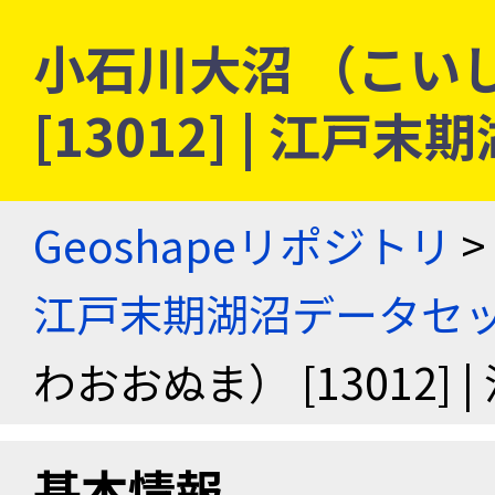
小石川大沼 （こい
[13012] | 江
Geoshapeリポジトリ
>
江戸末期湖沼データセ
わおおぬま） [13012
基本情報