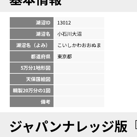
湖沼ID
13012
湖沼名
小石川大沼
湖沼名（よみ）
こいしかわおおぬま
都道府県
東京都
5万分1地形図
天保国絵図
輯製20万分の1図
備考
ジャパンナレッジ版