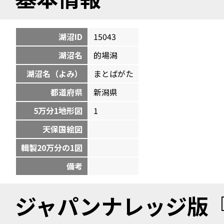
湖沼ID
15043
湖沼名
的場潟
湖沼名（よみ）
まとばがた
都道府県
新潟県
5万分1地形図
1
天保国絵図
輯製20万分の1図
備考
ジャパンナレッジ版