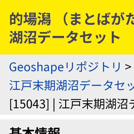
的場潟 （まとばがた） 
湖沼データセット
Geoshapeリポジトリ
>
江戸末期湖沼データセ
[15043] | 江戸末期
基本情報