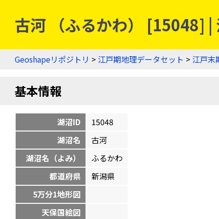
古河 （ふるかわ） [15048
Geoshapeリポジトリ
>
江戸期地理データセット
>
江戸末
基本情報
湖沼ID
15048
湖沼名
古河
湖沼名（よみ）
ふるかわ
都道府県
新潟県
5万分1地形図
天保国絵図