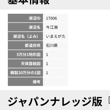
湖沼ID
17006
湖沼名
今江潟
湖沼名（よみ）
いまえがた
都道府県
石川県
5万分1地形図
1
天保国絵図
1
輯製20万分の1図
1
備考
ジャパンナレッジ版