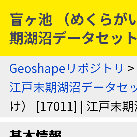
盲ヶ池 （めくらがいけ）
期湖沼データセッ
Geoshapeリポジトリ
>
江戸末期湖沼データセ
け） [17011] | 江
基本情報