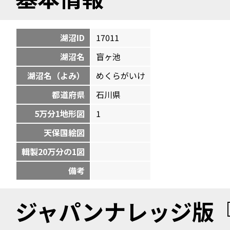
湖沼ID
17011
湖沼名
盲ヶ池
湖沼名（よみ）
めくらがいけ
都道府県
石川県
5万分1地形図
1
天保国絵図
輯製20万分の1図
備考
ジャパンナレッジ版