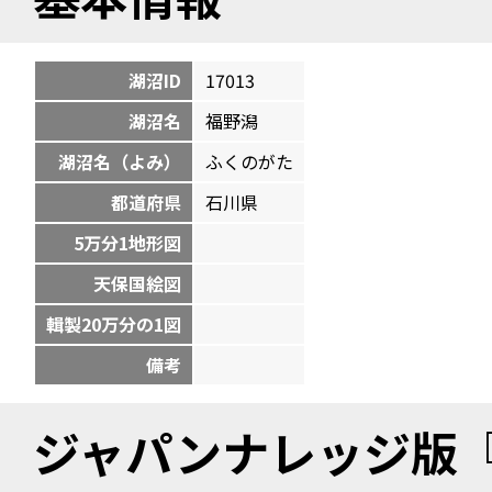
湖沼ID
17013
湖沼名
福野潟
湖沼名（よみ）
ふくのがた
都道府県
石川県
5万分1地形図
天保国絵図
輯製20万分の1図
備考
ジャパンナレッジ版