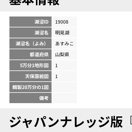
湖沼ID
19008
湖沼名
明見湖
湖沼名（よみ）
あすみこ
都道府県
山梨県
5万分1地形図
1
天保国絵図
1
輯製20万分の1図
備考
ジャパンナレッジ版