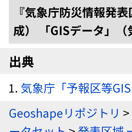
『気象庁防災情報発表区
成） 「GISデータ」
出典
気象庁「予報区等GI
Geoshapeリポジトリ
>
ータセット
>
発表区域 