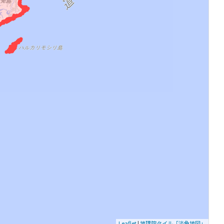
Leaflet
|
地理院タイル「淡色地図」