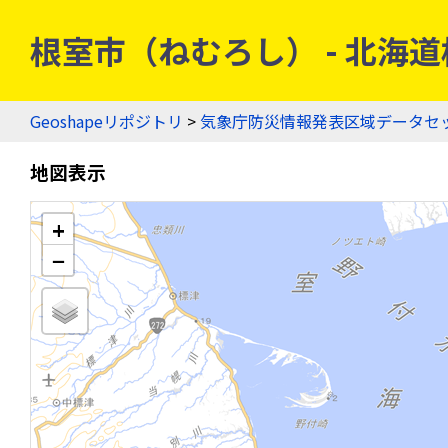
根室市（ねむろし） - 北海道根
Geoshapeリポジトリ
>
気象庁防災情報発表区域データセ
地図表示
+
−