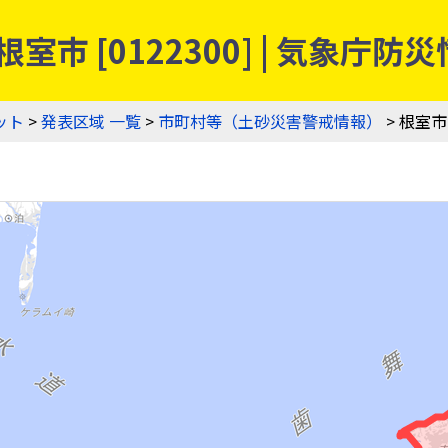
室市 [0122300] | 気象
ット
>
発表区域 一覧
>
市町村等（土砂災害警戒情報）
> 根室