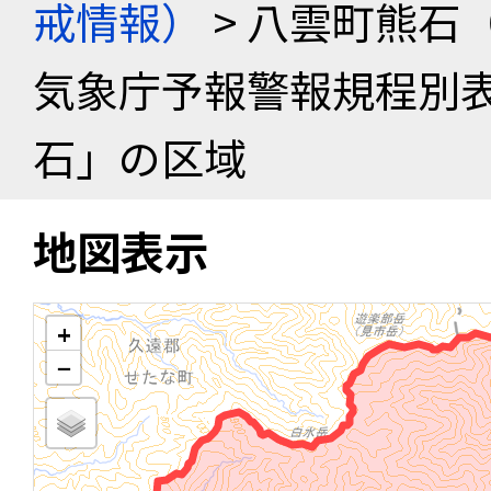
戒情報）
> 八雲町熊石
気象庁予報警報規程別
石」の区域
地図表示
+
−