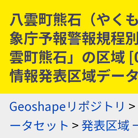
八雲町熊石（やくも
象庁予報警報規程
雲町熊石」の区域 [01
情報発表区域デー
Geoshapeリポジトリ
>
ータセット
>
発表区域 