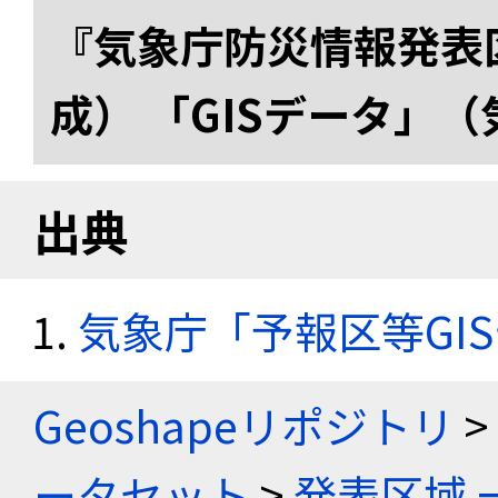
『気象庁防災情報発表区
成） 「GISデータ」
出典
気象庁「予報区等GI
Geoshapeリポジトリ
>
ータセット
>
発表区域 