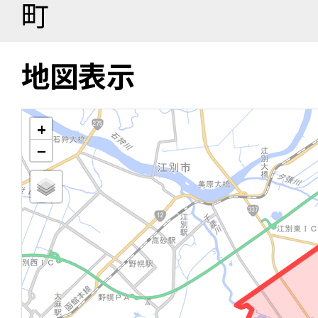
町
地図表示
+
−