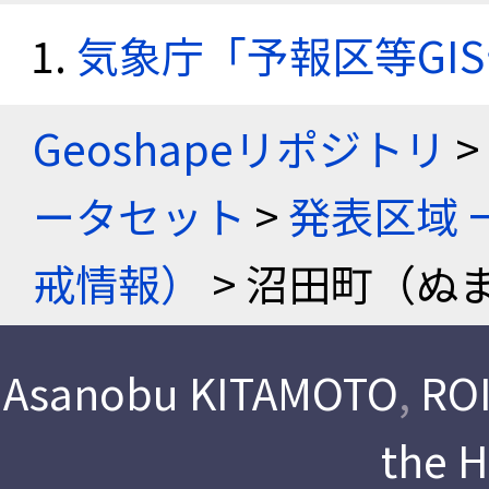
気象庁「予報区等GI
Geoshapeリポジトリ
>
ータセット
>
発表区域 
戒情報）
> 沼田町（ぬ
Asanobu KITAMOTO
,
ROI
the 