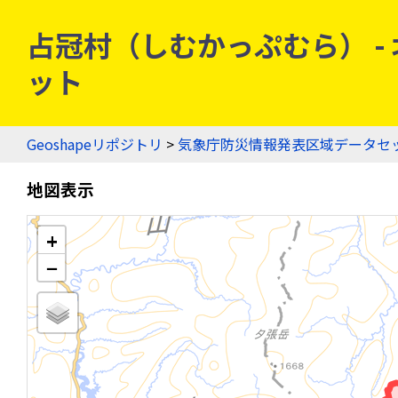
占冠村（しむかっぷむら） - 北
ット
Geoshapeリポジトリ
>
気象庁防災情報発表区域データセ
地図表示
+
−