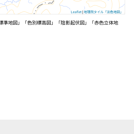
Leaflet
|
地理院タイル「淡色地図」
標準地図」「色別標高図」「陰影起伏図」「赤色立体地