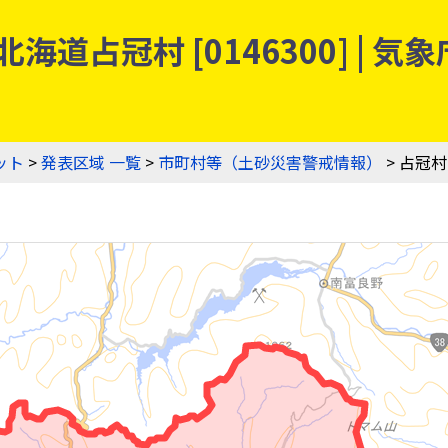
海道占冠村 [0146300] |
ット
>
発表区域 一覧
>
市町村等（土砂災害警戒情報）
> 占冠