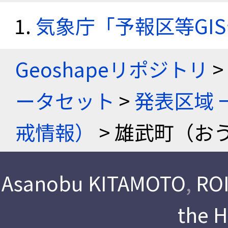
気象庁「予報区等GI
Geoshapeリポジトリ
>
ータセット
>
発表区域 
戒情報）
> 雄武町（お
Asanobu KITAMOTO
,
ROI
the 