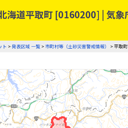
海道平取町 [0160200] |
ット
>
発表区域 一覧
>
市町村等（土砂災害警戒情報）
> 平取