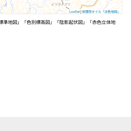
Leaflet
|
地理院タイル「淡色地図」
標準地図」「色別標高図」「陰影起伏図」「赤色立体地